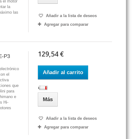
a el motor
tar la
máximo las
Añadir a la lista de deseos
Agregar para comparar
129,54 €
E-P3
electrónico
Añadir al carrito
con el
ctiva
ciones que
ini para
Shimano e
Más
s Hi-
otores
Añadir a la lista de deseos
Agregar para comparar