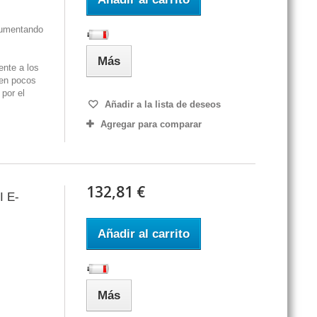
aumentando
Más
ente a los
a en pocos
 por el
Añadir a la lista de deseos
Agregar para comparar
132,81 €
I E-
Añadir al carrito
Más