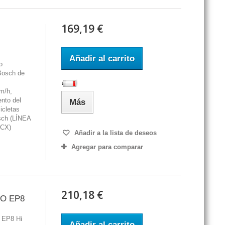
169,19 €
Añadir al carrito
o
Bosch de
km/h,
nto del
Más
icletas
sch (LÍNEA
CX)
Añadir a la lista de deseos
Agregar para comparar
210,18 €
NO EP8
o EP8 Hi
Añadir al carrito