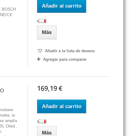
Añadir al carrito
E BOSCH
INE/CX
Más
Añadir a la lista de deseos
Agregar para comparar
169,19 €
NO
Añadir al carrito
 motores
maha, la
 se amplía
0, Olied ,
n
Más