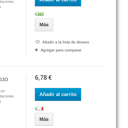
staciones
a
Más
Añadir a la lista de deseos
Agregar para comparar
6,78 €
OJO
con
Añadir al carrito
staciones
a
Más